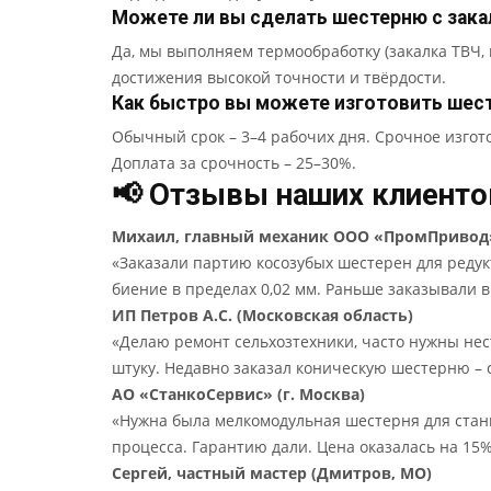
Можете ли вы сделать шестерню с зак
Да, мы выполняем термообработку (закалка ТВЧ,
достижения высокой точности и твёрдости.
Как быстро вы можете изготовить шес
Обычный срок – 3–4 рабочих дня. Срочное изгото
Доплата за срочность – 25–30%.
📢 Отзывы наших клиенто
Михаил, главный механик ООО «ПромПривод»
«Заказали партию косозубых шестерен для редукт
биение в пределах 0,02 мм. Раньше заказывали в 
ИП Петров А.С. (Московская область)
«Делаю ремонт сельхозтехники, часто нужны нес
штуку. Недавно заказал коническую шестерню – сд
АО «СтанкоСервис» (г. Москва)
«Нужна была мелкомодульная шестерня для станк
процесса. Гарантию дали. Цена оказалась на 15%
Сергей, частный мастер (Дмитров, МО)