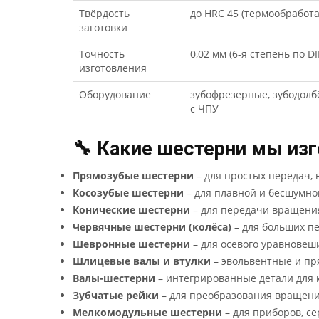
Твёрдость
до HRC 45 (термообработ
заготовки
Точность
0,02 мм (6-я степень по D
изготовления
Оборудование
зубофрезерные, зубодолб
с ЧПУ
🔧 Какие шестерни мы из
Прямозубые шестерни
– для простых передач, 
Косозубые шестерни
– для плавной и бесшумной
Конические шестерни
– для передачи вращения
Червячные шестерни (колёса)
– для больших п
Шевронные шестерни
– для осевого уравновеш
Шлицевые валы и втулки
– эвольвентные и п
Валы-шестерни
– интегрированные детали для 
Зубчатые рейки
– для преобразования вращени
Мелкомодульные шестерни
– для приборов, се