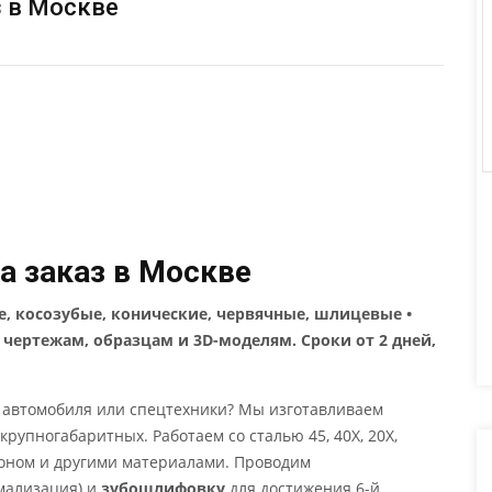
з в Москве
а заказ в Москве
, косозубые, конические, червячные, шлицевые •
о чертежам, образцам и 3D-моделям. Сроки от 2 дней,
, автомобиля или спецтехники? Мы изготавливаем
крупногабаритных. Работаем со сталью 45, 40Х, 20Х,
лоном и другими материалами. Проводим
рмализация) и
зубошлифовку
для достижения 6-й