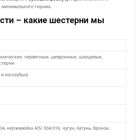
ез минимального тиража.
сти – какие шестерни мы
конические, червячные, шевронные, шлицевые,
стерни
 и косозубых)
ЮА, нержавейка AISI 304/316, чугун, латунь, бронза,