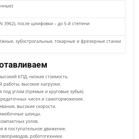
анные)
IN 3962), после шлифовки – до 5-й степени
ёжные, зубострогальные, токарные и фрезерные станки
готавливаем
высокий КПД, низкая стоимость.
 работы, высокие нагрузки.
 под углом (прямые и круговые зубья).
ередаточных чисел и самоторможения.
ивания, высокие скорости.
рямобочные шлицы.
компактных узлов.
я в поступательное движение.
рвоприводов, робототехники.