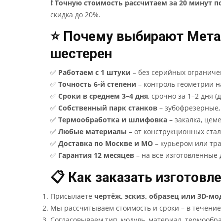
❗ Точную стоимость рассчитаем за 20 минут п
скидка до 20%.
⭐ Почему выбирают Метал
шестерен
✅
Работаем с 1 штуки
– без серийных ограниче
✅
Точность 6-й степени
– контроль геометрии 
✅
Сроки в среднем 3–4 дня
, срочно за 1–2 дня (
✅
Собственный парк станков
– зубофрезерные,
✅
Термообработка и шлифовка
– закалка, цем
✅
Любые материалы
– от конструкционных стал
✅
Доставка по Москве и МО
– курьером или тр
✅
Гарантия 12 месяцев
– на все изготовленные 
📋 Как заказать изготовл
Присылаете
чертёж, эскиз, образец или 3D-мо
Мы рассчитываем стоимость и сроки – в течение
Согласовываем тип, модуль, материал, термообра