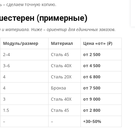
ь – сделаем точную копию.
 шестерен (примерные)
 и материала. Ниже – ориентир для единичных заказов.
Модуль/размер
Материал
Цена «от» (₽)
2–4
Сталь 45
от 2 500
3–6
Сталь 40Х
от 4 500
4
Сталь 20Х
от 6 800
4
Бронза
от 7 500
3
Сталь 40Х
от 9 000
1.5
Сталь 45
от 2 800
–
–
+30–50%