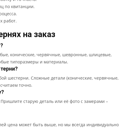
иц по квитанции.
роцесса.
х работ.
рнях на заказ
ь?
бые, конические, червячные, шевронные, шлицевые,
юбые типоразмеры и материалы.
стерни?
убой шестерни. Сложные детали (конические, червячные,
ссчитаем точно.
у?
 Пришлите старую деталь или её фото с замерами –
алей цена может быть выше, но мы всегда индивидуально