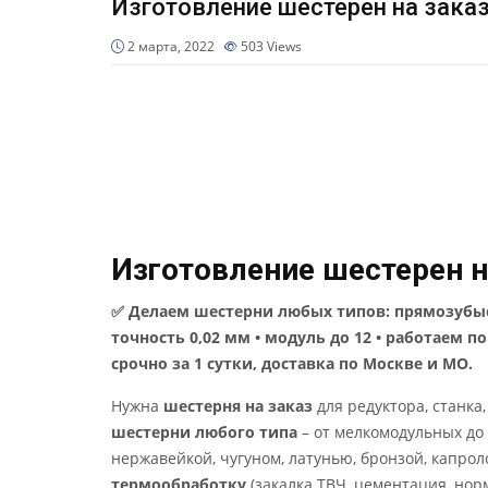
Изготовление шестерен на зака
2 марта, 2022
503
Views
Изготовление шестерен н
✅ Делаем шестерни любых типов: прямозубые
точность 0,02 мм • модуль до 12 • работаем п
срочно за 1 сутки, доставка по Москве и МО.
Нужна
шестерня на заказ
для редуктора, станка
шестерни любого типа
– от мелкомодульных до 
нержавейкой, чугуном, латунью, бронзой, капро
термообработку
(закалка ТВЧ, цементация, но