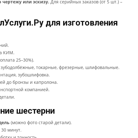
о чертежу или эскизу.
Для серийных заказов (от 5 шт.) –
Услуги.Ру для изготовления
ний.
на КИМ.
доплата 25–30%).
 зубодолбёжные, токарные, фрезерные, шлифовальные.
ентация, зубошлифовка.
ей до бронзы и капролона.
анспортной компанией.
детали.
ение шестерни
дель
(можно фото старой детали).
 30 минут.
ботку и точность.