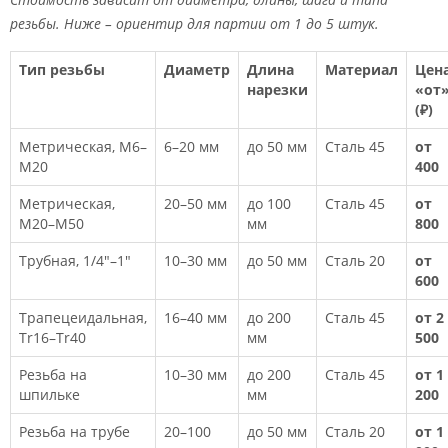
резьбы. Ниже – ориентир для партии от 1 до 5 штук.
Тип резьбы
Диаметр
Длина
Материал
Цен
нарезки
«от
(₽)
Метрическая, М6–
6–20 мм
до 50 мм
Сталь 45
от
М20
400
Метрическая,
20–50 мм
до 100
Сталь 45
от
М20–М50
мм
800
Трубная, 1/4"–1"
10–30 мм
до 50 мм
Сталь 20
от
600
Трапецеидальная,
16–40 мм
до 200
Сталь 45
от 2
Tr16–Tr40
мм
500
Резьба на
10–30 мм
до 200
Сталь 45
от 1
шпильке
мм
200
Резьба на трубе
20–100
до 50 мм
Сталь 20
от 1