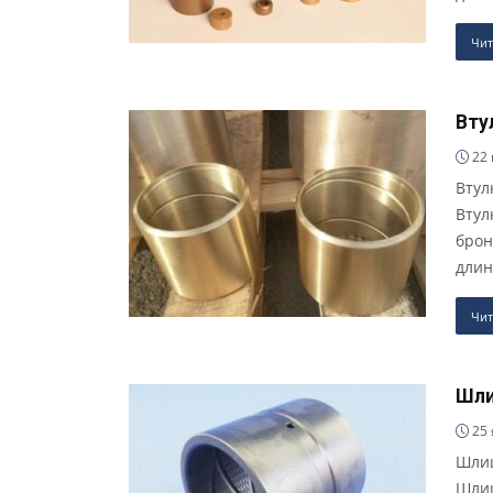
Чит
Вту
22 
Втул
Втул
брон
длин
Чит
Шли
25 
Шлиц
Шлиц