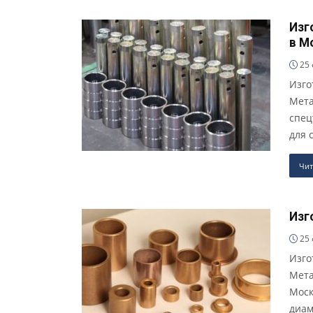
Изг
в М
25 
Изго
Мета
спец
для 
Чит
Изг
25 
Изго
Мета
Моск
диам