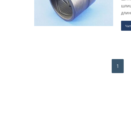
шлиц
длин
Чит
1