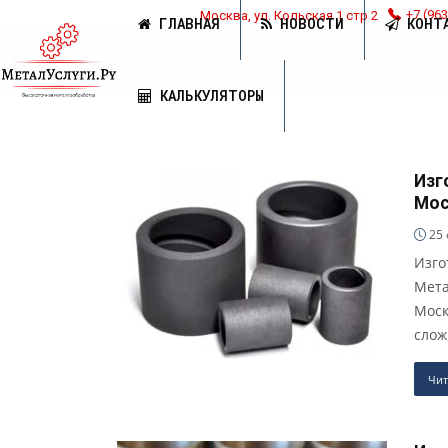
Москва, ул. Кольская 1 стр 2
+7 (963
ГЛАВНАЯ
НОВОСТИ
КОНТ
КАЛЬКУЛЯТОРЫ
Изг
Мос
25 
Изго
Мета
Моск
слож
Чит