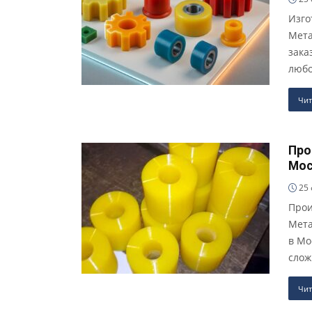
Изго
Мета
зака
любо
Чит
Про
Мос
25 
Прои
Мета
в Мо
слож
Чит