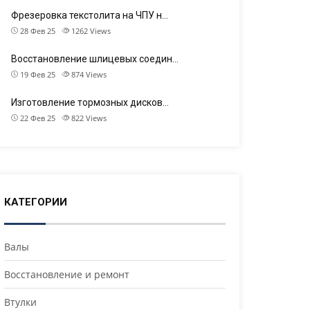
Фрезеровка текстолита на ЧПУ н…
28 Фев 25
1262
Views
Восстановление шлицевых соедин…
19 Фев 25
874
Views
Изготовление тормозных дисков…
22 Фев 25
822
Views
КАТЕГОРИИ
Валы
Восстановление и ремонт
Втулки