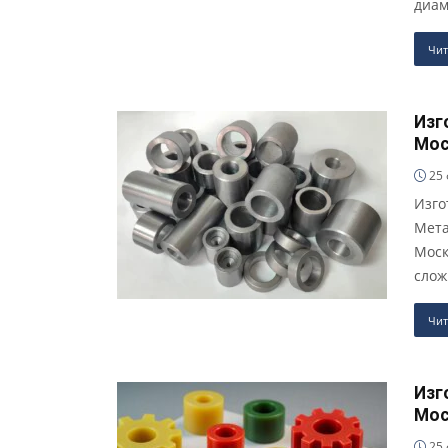
диам
Чит
Изг
Мос
25 
Изго
Мета
Моск
слож
Чит
Изг
Мос
25 