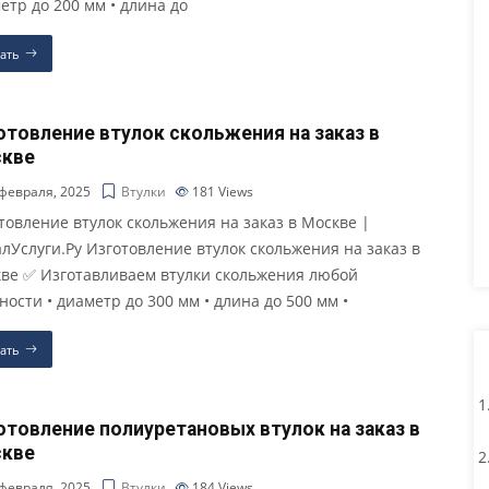
етр до 200 мм • длина до
ать
отовление втулок скольжения на заказ в
кве
февраля, 2025
Втулки
181
Views
товление втулок скольжения на заказ в Москве |
лУслуги.Ру Изготовление втулок скольжения на заказ в
ве ✅ Изготавливаем втулки скольжения любой
ности • диаметр до 300 мм • длина до 500 мм •
ать
отовление полиуретановых втулок на заказ в
кве
февраля, 2025
Втулки
184
Views