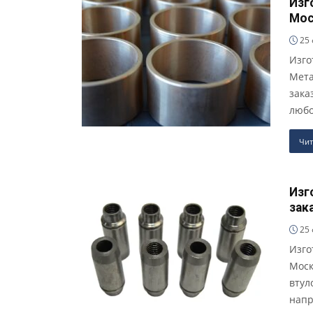
Изг
Мос
25 
Изго
Мета
зака
любо
Чит
Изг
зак
25 
Изго
Моск
втул
напр