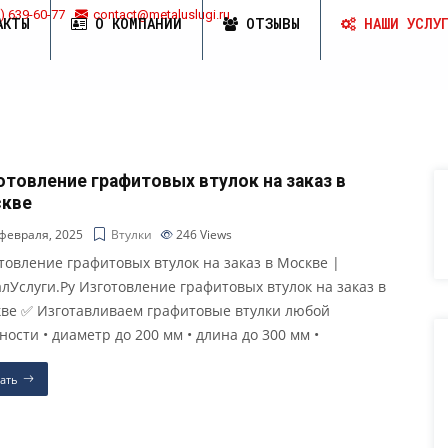
) 639-60-77
contact@metaluslugi.ru
АКТЫ
О КОМПАНИИ
ОТЗЫВЫ
НАШИ УСЛУ
отовление графитовых втулок на заказ в
кве
февраля, 2025
Втулки
246
Views
товление графитовых втулок на заказ в Москве |
лУслуги.Ру Изготовление графитовых втулок на заказ в
ве ✅ Изготавливаем графитовые втулки любой
ности • диаметр до 200 мм • длина до 300 мм •
ать