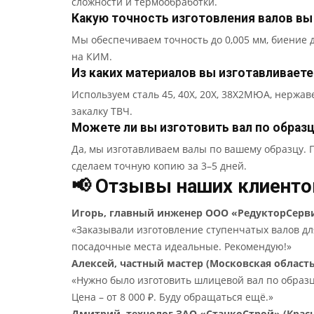
сложности и термообработки.
Какую точность изготовления валов вы
Мы обеспечиваем точность до 0,005 мм, биение д
на КИМ.
Из каких материалов вы изготавливаете
Используем сталь 45, 40Х, 20Х, 38Х2МЮА, нержаве
закалку ТВЧ.
Можете ли вы изготовить вал по образц
Да, мы изготавливаем валы по вашему образцу.
сделаем точную копию за 3–5 дней.
📢 Отзывы наших клиенто
Игорь, главный инженер ООО «РедукторСерви
«Заказывали изготовление ступенчатых валов для
посадочные места идеальные. Рекомендую!»
Алексей, частный мастер (Московская область
«Нужно было изготовить шлицевой вал по образц
Цена – от 8 000 ₽. Буду обращаться ещё.»
Дмитрий, технолог ЗАО «СтанкоСтрой» (Крас