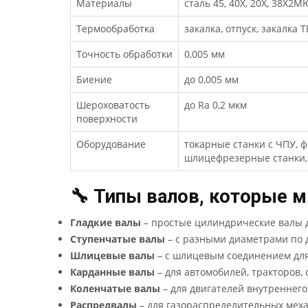
Материалы
сталь 45, 40Х, 20Х, 38Х2М
Термообработка
закалка, отпуск, закалка
Точность обработки
0,005 мм
Биение
до 0,005 мм
Шероховатость
до Ra 0,2 мкм
поверхности
Оборудование
токарные станки с ЧПУ, 
шлицефрезерные станки,
🔧 Типы валов, которые 
Гладкие валы
– простые цилиндрические валы 
Ступенчатые валы
– с разными диаметрами по д
Шлицевые валы
– с шлицевым соединением для
Карданные валы
– для автомобилей, тракторов, 
Коленчатые валы
– для двигателей внутреннего
Распредвалы
– для газораспределительных мех