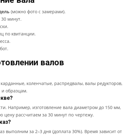
ение вала
дель
(можно фото с замерами).
 30 минут.
ски.
иц по квитанции.
есса.
бот.
отовлении валов
 карданные, коленчатые, распредвалы, валы редукторов,
м и образцам.
скве?
сти. Например, изготовление вала диаметром до 150 мм,
ую цену рассчитаем за 30 минут по чертежу.
каз?
з выполним за 2–3 дня (доплата 30%). Время зависит от