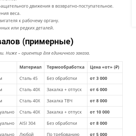
ращательного движения в возвратно-поступательное.
ния веса.
игателя к рабочему органу.
ных или редких деталей.
валов (примерные)
. Ниже – ориентир для единичного заказа.
Материал
Термообработка
Цена «от» (₽)
м
Сталь 45
Без обработки
от 3 000
м
Сталь 40Х
Закалка + отпуск
от 6 000
м
Сталь 40Х
Закалка ТВЧ
от 8 000
уально
Сталь 40Х
Закалка + отпуск
от 10 000
уально
AISI 304
Без обработки
от 8 000
уально
Любой
По требованию
от 5 000