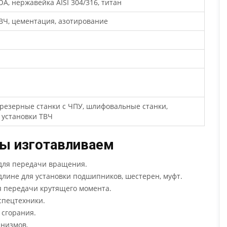
ЮА, нержавейка AISI 304/316, титан
 ТВЧ, цементация, азотирование
фрезерные станки с ЧПУ, шлифовальные станки,
 установки ТВЧ
мы изготавливаем
для передачи вращения.
лине для установки подшипников, шестерен, муфт.
 передачи крутящего момента.
спецтехники.
 сгорания.
анизмов.