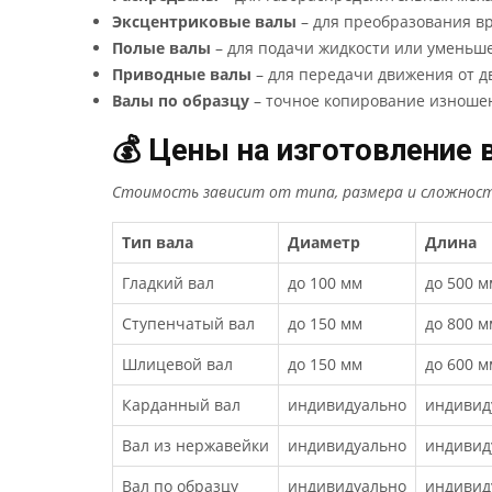
Эксцентриковые валы
– для преобразования в
Полые валы
– для подачи жидкости или уменьше
Приводные валы
– для передачи движения от дв
Валы по образцу
– точное копирование изношен
💰 Цены на изготовление 
Стоимость зависит от типа, размера и сложности
Тип вала
Диаметр
Длина
Гладкий вал
до 100 мм
до 500 м
Ступенчатый вал
до 150 мм
до 800 м
Шлицевой вал
до 150 мм
до 600 м
Карданный вал
индивидуально
индивид
Вал из нержавейки
индивидуально
индивид
Вал по образцу
индивидуально
индивид