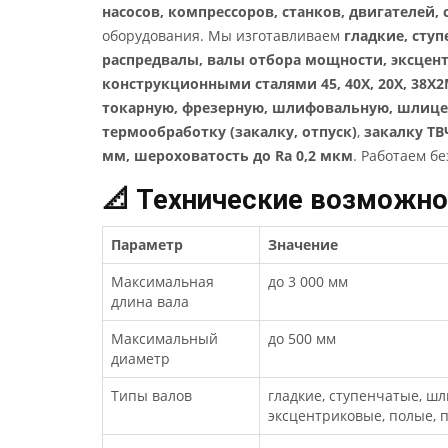
насосов, компрессоров, станков, двигателей,
оборудования. Мы изготавливаем
гладкие, сту
распредвалы, валы отбора мощности, эксцен
конструкционными сталями 45, 40Х, 20Х, 38Х2
токарную, фрезерную, шлифовальную, шлиц
термообработку (закалку, отпуск)
,
закалку ТВ
мм, шероховатость до Ra 0,2 мкм
. Работаем б
📐 Технические возможно
Параметр
Значение
Максимальная
до 3 000 мм
длина вала
Максимальный
до 500 мм
диаметр
Типы валов
гладкие, ступенчатые, ш
эксцентриковые, полые,