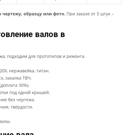
о чертежу, образцу или фото.
При заказе от 5 штук –
овление валов в
жа, подходим для прототипов и ремонта.
 20Х, нержавейка, титан.
ск, закалка ТВЧ.
 (доплата 30%).
отки под одной крышей.
ние без чертежа.
ния, твёрдости.
валы.