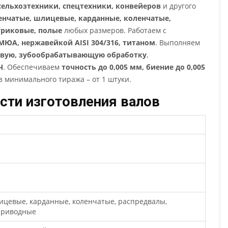
 сельхозтехники, спецтехники, конвейеров
и другого
пенчатые, шлицевые, карданные, коленчатые,
триковые, полые
любых размеров. Работаем с
МЮА, нержавейкой AISI 304/316, титаном
. Выполняем
евую, зубообрабатывающую обработку
,
Ч
. Обеспечиваем
точность до 0,005 мм, биение до 0,005
ез минимального тиража – от 1 штуки.
сти изготовления валов
лицевые, карданные, коленчатые, распредвалы,
 приводные