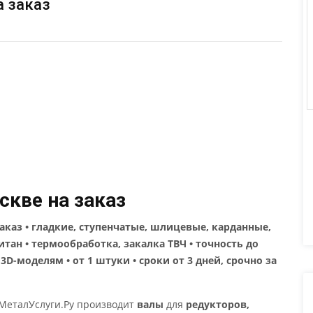
а заказ
скве на заказ
каз • гладкие, ступенчатые, шлицевые, карданные,
титан • термообработка, закалка ТВЧ • точность до
3D-моделям • от 1 штуки • сроки от 3 дней, срочно за
МеталУслуги.Ру производит
валы
для
редукторов,