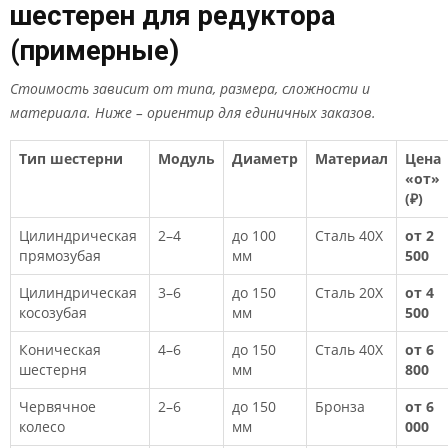
шестерен для редуктора
(примерные)
Стоимость зависит от типа, размера, сложности и
материала. Ниже – ориентир для единичных заказов.
Тип шестерни
Модуль
Диаметр
Материал
Цена
«от»
(₽)
Цилиндрическая
2–4
до 100
Сталь 40Х
от 2
прямозубая
мм
500
Цилиндрическая
3–6
до 150
Сталь 20Х
от 4
косозубая
мм
500
Коническая
4–6
до 150
Сталь 40Х
от 6
шестерня
мм
800
Червячное
2–6
до 150
Бронза
от 6
колесо
мм
000