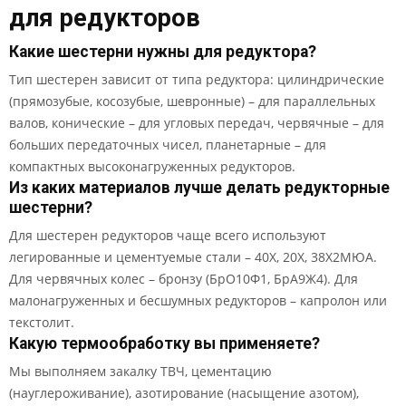
для редукторов
Какие шестерни нужны для редуктора?
Тип шестерен зависит от типа редуктора: цилиндрические
(прямозубые, косозубые, шевронные) – для параллельных
валов, конические – для угловых передач, червячные – для
больших передаточных чисел, планетарные – для
компактных высоконагруженных редукторов.
Из каких материалов лучше делать редукторные
шестерни?
Для шестерен редукторов чаще всего используют
легированные и цементуемые стали – 40Х, 20Х, 38Х2МЮА.
Для червячных колес – бронзу (БрО10Ф1, БрА9Ж4). Для
малонагруженных и бесшумных редукторов – капролон или
текстолит.
Какую термообработку вы применяете?
Мы выполняем закалку ТВЧ, цементацию
(науглероживание), азотирование (насыщение азотом),