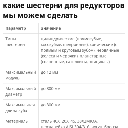
какие шестерни для редукторов
мы можем сделать
Параметр
Значение
Типы
цилиндрические (прямозубые,
шестерен
косозубые, шевронные), конические (с
прямым и круговым зубом), червячные
(колеса и червяки), планетарные
(солнечные, сателлиты, эпициклы)
Максимальный
до 12 мм
модуль
Максимальный
до 800 мм
диаметр
Максимальная
до 300 мм
длина зуба
Материалы
сталь 40Х, 20Х, 45, 38Х2МЮА,
нержавейка AISI 304/316, чугун, бронза