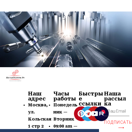
Наш
Часы
Быстры
Наша
адрес
работы
е
рассыл
ссылки
ка
Москва,
Понедель
ул.
ник —
Кольская
Вторник
ПОДПИСАТ
1 стр 2
09:00 am —
⟶