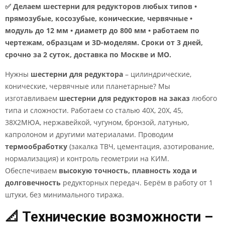
✅ Делаем шестерни для редукторов любых типов •
прямозубые, косозубые, конические, червячные •
модуль до 12 мм • диаметр до 800 мм • работаем по
чертежам, образцам и 3D-моделям. Сроки от 3 дней,
срочно за 2 суток, доставка по Москве и МО.
Нужны
шестерни для редуктора
– цилиндрические,
конические, червячные или планетарные? Мы
изготавливаем
шестерни для редукторов на заказ
любого
типа и сложности. Работаем со сталью 40Х, 20Х, 45,
38Х2МЮА, нержавейкой, чугуном, бронзой, латунью,
капролоном и другими материалами. Проводим
термообработку
(закалка ТВЧ, цементация, азотирование,
нормализация) и контроль геометрии на КИМ.
Обеспечиваем
высокую точность, плавность хода и
долговечность
редукторных передач. Берём в работу от 1
штуки, без минимального тиража.
📐 Технические возможности –