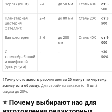
Червяк (винт)
2–6
до 50 мм
Сталь 40Х
от 5
500
Планетарная
2–4
до 80 мм
Сталь 20Х
от 3
шестерня
500
(сателлит)
Вал-шестерня
3–6
до 200
Сталь 40Х
от 9
мм
000
С
–
–
–
+30–
термообработкой
50%
и шлифовкой
(доп. услуги)
❗ Точную стоимость рассчитаем за 20 минут по чертежу,
эскизу или образцу.
Для серийных заказов (от 5 шт.) –
скидка до 20%.
⭐ Почему выбирают нас для
изготовления редукторных