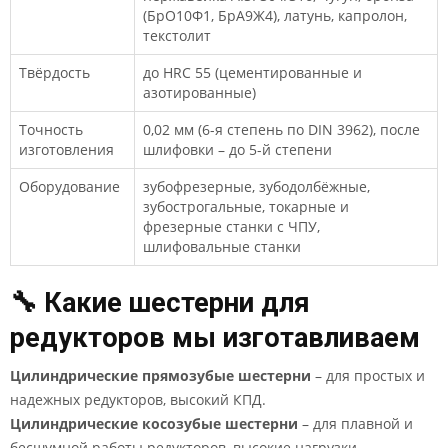
(БрО10Ф1, БрА9Ж4), латунь, капролон,
текстолит
Твёрдость
до HRC 55 (цементированные и
азотированные)
Точность
0,02 мм (6-я степень по DIN 3962), после
изготовления
шлифовки – до 5-й степени
Оборудование
зубофрезерные, зубодолбёжные,
зубострогальные, токарные и
фрезерные станки с ЧПУ,
шлифовальные станки
🔧 Какие шестерни для
редукторов мы изготавливаем
Цилиндрические прямозубые шестерни
– для простых и
надежных редукторов, высокий КПД.
Цилиндрические косозубые шестерни
– для плавной и
бесшумной работы редукторов, высокие нагрузки.