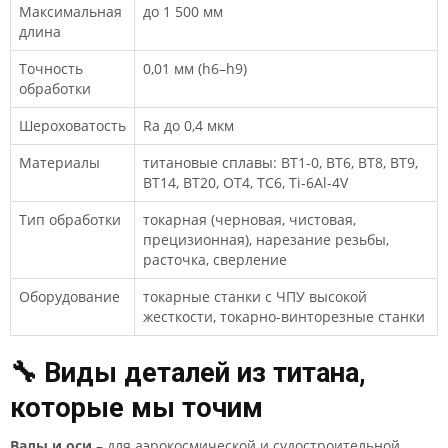
Максимальная
до 1 500 мм
длина
Точность
0,01 мм (h6–h9)
обработки
Шероховатость
Ra до 0,4 мкм
Материалы
титановые сплавы: ВТ1-0, ВТ6, ВТ8, ВТ9,
ВТ14, ВТ20, ОТ4, ТС6, Тi-6Al-4V
Тип обработки
токарная (черновая, чистовая,
прецизионная), нарезание резьбы,
расточка, сверление
Оборудование
токарные станки с ЧПУ высокой
жесткости, токарно-винторезные станки
🔧 Виды деталей из титана,
которые мы точим
Валы и оси
– для аэрокосмической и судостроительной