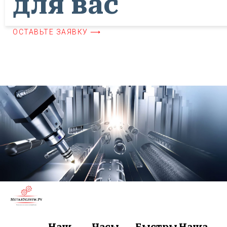
для вас
ОСТАВЬТЕ ЗАЯВКУ ⟶
Наш
Часы
Быстры
Наша