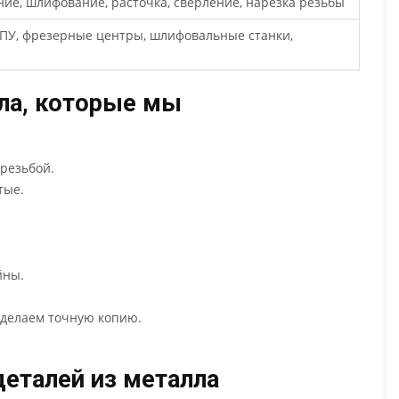
ние, шлифование, расточка, сверление, нарезка резьбы
ЧПУ, фрезерные центры, шлифовальные станки,
лла, которые мы
 резьбой.
тые.
йны.
сделаем точную копию.
деталей из металла