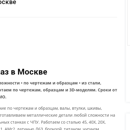
оскве
каз в Москве
ожности • по чертежам и образцам • из стали,
отаем по чертежам, образцам и 3D-моделям. Сроки от
МО.
ние по чертежам и образцам, валы, втулки, шкивы,
готавливаем металлические детали любой сложности на
х станках с ЧПУ. Работаем со сталью 45, 40Х, 20Х,
, АМг2, латунью Л63, бронзой, титаном, чугуном.