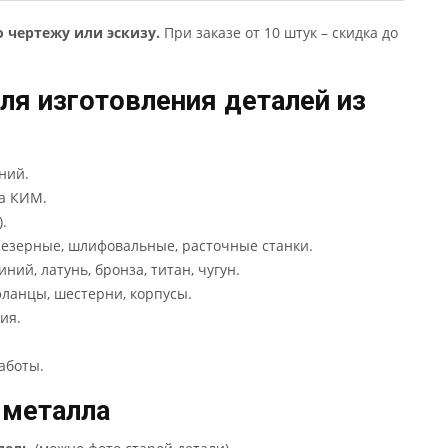
о чертежу или эскизу.
При заказе от 10 штук – скидка до
ля изготовления деталей из
ний.
на КИМ.
).
резерные, шлифовальные, расточные станки.
ний, латунь, бронза, титан, чугун.
фланцы, шестерни, корпусы.
ия.
аботы.
 металла