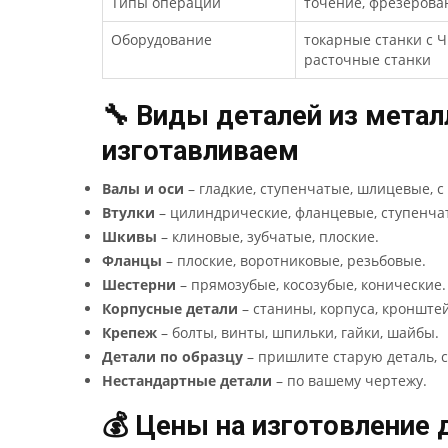
Типы операций
точение, фрезерова
Оборудование
токарные станки с 
расточные станки
🔧 Виды деталей из мета
изготавливаем
Валы и оси
– гладкие, ступенчатые, шлицевые, с
Втулки
– цилиндрические, фланцевые, ступенча
Шкивы
– клиновые, зубчатые, плоские.
Фланцы
– плоские, воротниковые, резьбовые.
Шестерни
– прямозубые, косозубые, конические.
Корпусные детали
– станины, корпуса, кронште
Крепеж
– болты, винты, шпильки, гайки, шайбы.
Детали по образцу
– пришлите старую деталь, 
Нестандартные детали
– по вашему чертежу.
💰 Цены на изготовление 