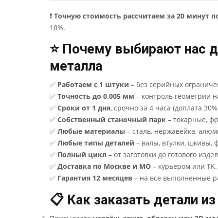
❗ Точную стоимость рассчитаем за 20 минут п
10%.
⭐ Почему выбирают нас д
металла
✅
Работаем с 1 штуки
– без серийных ограниче
✅
Точность до 0,005 мм
– контроль геометрии 
✅
Сроки от 1 дня
, срочно за 4 часа (доплата 30%
✅
Собственный станочный парк
– токарные, ф
✅
Любые материалы
– сталь, нержавейка, алюми
✅
Любые типы деталей
– валы, втулки, шкивы, 
✅
Полный цикл
– от заготовки до готового издел
✅
Доставка по Москве и МО
– курьером или ТК.
✅
Гарантия 12 месяцев
– на все выполненные р
📋 Как заказать детали из