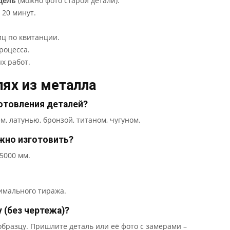
дель
(можно фото старой детали).
 20 минут.
иц по квитанции.
роцесса.
х работ.
ях из металла
отовления деталей?
, латунью, бронзой, титаном, чугуном.
жно изготовить?
5000 мм.
нимального тиража.
 (без чертежа)?
бразцу. Пришлите деталь или её фото с замерами –