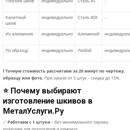
Плоский шкив
индивидуально
Сталь 45
-
Канатный
индивидуально
Сталь 40Х
-
шкив
Из алюминия
индивидуально
Алюминий
индивидуал
По образцу
индивидуально
Любой
индивидуал
❗ Точную стоимость рассчитаем за 20 минут по чертежу,
образцу или фото.
При заказе от 5 штук – скидка до 15%.
⭐ Почему выбирают
изготовление шкивов в
МеталУслуги.Ру
✅
Работаем с 1 штуки
– без минимального тиража,
подходим для прототипов и ремонта.