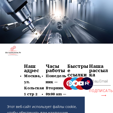
Наш
Часы
Быстры
Наша
адрес
работы
е
рассыл
ссылки
ка
Москва,
Понедель
ул.
ник —
Кольская
Вторник
ПОДПИСАТ
1 стр 2
09:00 am —
⟶
+7 (963)
21:00 pm
639-60-77
Суб —
Этот веб-сайт использует файлы cookie,
contact@
Воскр —
чтобы обеспечить вам наилучшие