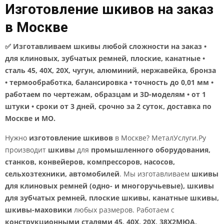
Изготовление шкивов на заказ
в Москве
✅ Изготавливаем шкивы любой сложности на заказ •
для клиновых, зубчатых ремней, плоские, канатные •
сталь 45, 40Х, 20Х, чугун, алюминий, нержавейка, бронза
• термообработка, балансировка • точность до 0,01 мм •
работаем по чертежам, образцам и 3D-моделям • от 1
штуки • сроки от 3 дней, срочно за 2 суток, доставка по
Москве и МО.
Нужно
изготовление шкивов
в Москве? МеталУслуги.Ру
производит
шкивы
для
промышленного оборудования,
станков, конвейеров, компрессоров, насосов,
сельхозтехники, автомобилей
. Мы изготавливаем
шкивы
для клиновых ремней (одно- и многоручьевые), шкивы
для зубчатых ремней, плоские шкивы, канатные шкивы,
шкивы-маховики
любых размеров. Работаем с
конструкционными сталями 45, 40Х, 20Х, 38Х2МЮА,