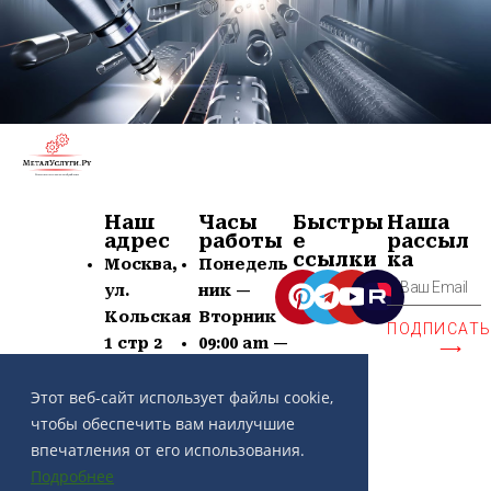
Наш
Часы
Быстры
Наша
адрес
работы
е
рассыл
ссылки
ка
Москва,
Понедель
ул.
ник —
Кольская
Вторник
ПОДПИСАТ
1 стр 2
09:00 am —
⟶
+7 (963)
21:00 pm
639-60-77
Суб —
Этот веб-сайт использует файлы cookie,
contact@
Воскр —
чтобы обеспечить вам наилучшие
metaluslu
Выходной
впечатления от его использования.
gi.ru
Подробнее