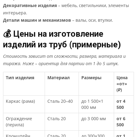
Декоративные изделия
– мебель, светильники, элементы
интерьера.
Детали машин и механизмов
– валы, оси, втулки.
💰 Цены на изготовление
изделий из труб (примерные)
Стоимость зависит от сложности, размера, материала и
тиража. Ниже – ориентир для партии от 1 до 5 штук.
Тип изделия
Материал
Размеры
Цена
«от»
(₽)
Каркас (рама)
Сталь 20–40
до 1 500×1
от 4
000 мм
500
Ограждение
Сталь 20
до 3 000 мм
от 6
(перила)
500
Кронштейн
Сталь 20
до 300×300
от 1