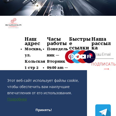
Наш
Часы
Быстры
Наша
адрес
работы
е
рассыл
ссылки
ка
Москва,
Понедель
ул.
ник —
Кольская
Вторник
ПОДПИСАТ
1 стр 2
09:00 am —
⟶
+7 (963)
21:00 pm
639-60-77
Суб —
Этот веб-сайт использует файлы cookie,
contact@
Воскр —
чтобы обеспечить вам наилучшие
metaluslu
Выходной
впечатления от его использования.
gi.ru
Подробнее
Принять!