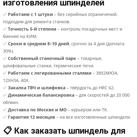
изготовления шпинделей
✅
Работаем с 1 штуки
– без серийных ограничений,
подходим для ремонта станков.
✅
Точность 5-й степени
– контроль посадочных мест и
биения на КИМ.
✅
Сроки в среднем 8–10 дней
, срочно за 4 дня (доплата
30%).
✅
Собственный станочный парк
– токарные,
шлифовальные станки, термические печи.
✅
Работаем с легированными сталями
– 38Х2МЮА,
12ХН3А, 40Х.
✅
Закалка ТВЧ и шлифовка
– твёрдость до HRC 62.
✅
Динамическая балансировка
– для скоростей до 20 000
об/мин.
✅
Доставка по Москве и МО
– курьером или ТК.
✅
Гарантия 12 месяцев
– на все изготовленные шпиндели.
📋 Как заказать шпиндель для