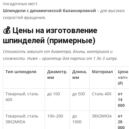
посадочных мест.
Шпиндели с динамической балансировкой
– для высоких
скоростей вращения.
💰 Цены на изготовление
шпинделей (примерные)
Стоимость зависит от диаметра, длины, материала и
сложности. Ниже – ориентир для партии от 1 до 3 штук.
Тип шпинделя
Диаметр,
Длина,
Материал
Цена
мм
мм
«от»
(₽)
Токарный, сталь
до 100
до 500
Сталь 40Х
от
40Х
14
000
Токарный, сталь
100–200
до
38Х2МЮА
от
38Х2МЮА
1000
28
000