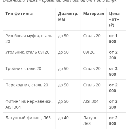
сложности. Ниже – ориентир для партии от 1 до 5 штук.
Тип фитинга
Диаметр,
Материал
Цена
мм
«от»
(₽)
Резьбовая муфта, сталь
до 50
Сталь 20
от 1
20
500
Угольник, сталь 09Г2С
до 50
09Г2С
от 2
200
Тройник, сталь 20
до 50
Сталь 20
от 2
800
Переходник, сталь 20
до 50
Сталь 20
от 2
000
Фитинг из нержавейки,
до 50
AISI 304
от 3
AISI 304
200
Латунный фитинг, Л63
до 40
Латунь
от 2
Л63
500