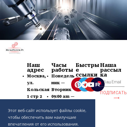
Наш
Часы
Быстры
Наша
адрес
работы
е
рассыл
ссылки
ка
Москва,
Понедель
ул.
ник —
Кольская
Вторник
ПОДПИСАТ
1 стр 2
09:00 am —
⟶
+7 (963)
21:00 pm
Этот веб-сайт использует файлы cookie,
639-60-77
Суб —
чтобы обеспечить вам наилучшие
contact@
Воскр —
впечатления от его использования.
metaluslu
Выходной