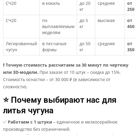
СЧ20
в кокиль
до 20
средняя
от
кг
250
СЧ20
по
до 5
высокая
от
выплавляемым
кг
450
моделям
Легированный
в песчаные
до 50
средняя
от
чугун
формы
кг
350
❗ Точную стоимость рассчитаем за 30 минут по чертежу
или 3D-модели.
При заказе от 10 штук – скидка до 15%.
Стоимость оснастки – от 30 000 ₽ (в зависимости от
сложности).
⭐ Почему выбирают нас для
литья чугуна
✅
Работаем с 1 штуки
– единичное и мелкосерийное
производство без ограничений.