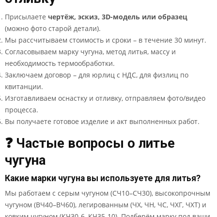
Присылаете
чертёж, эскиз, 3D-модель или образец
(можно фото старой детали).
Мы рассчитываем стоимость и сроки – в течение 30 минут.
Согласовываем марку чугуна, метод литья, массу и
необходимость термообработки.
Заключаем договор – для юрлиц с НДС, для физлиц по
квитанции.
Изготавливаем оснастку и отливку, отправляем фото/видео
процесса.
Вы получаете готовое изделие и акт выполненных работ.
❓ Частые вопросы о литье
чугуна
Какие марки чугуна вы используете для литья?
Мы работаем с серым чугуном (СЧ10–СЧ30), высокопрочным
чугуном (ВЧ40–ВЧ60), легированным (ЧХ, ЧН, ЧС, ЧХГ, ЧХТ) и
ковким чугуном (КЧ30-6, КЧ35-10). Подберём марку под ваши