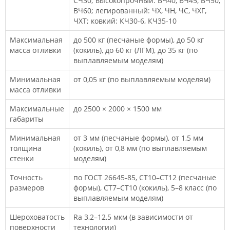
СЧ30; высокопрочный: ВЧ40, ВЧ45, ВЧ50,
ВЧ60; легированный: ЧХ, ЧН, ЧС, ЧХГ,
ЧХТ; ковкий: КЧ30-6, КЧ35-10
Максимальная
до 500 кг (песчаные формы), до 50 кг
масса отливки
(кокиль), до 60 кг (ЛГМ), до 35 кг (по
выплавляемым моделям)
Минимальная
от 0,05 кг (по выплавляемым моделям)
масса отливки
Максимальные
до 2500 × 2000 × 1500 мм
габариты
Минимальная
от 3 мм (песчаные формы), от 1,5 мм
толщина
(кокиль), от 0,8 мм (по выплавляемым
стенки
моделям)
Точность
по ГОСТ 26645-85, CT10–CT12 (песчаные
размеров
формы), CT7–CT10 (кокиль), 5–8 класс (по
выплавляемым моделям)
Шероховатость
Ra 3,2–12,5 мкм (в зависимости от
поверхности
технологии)