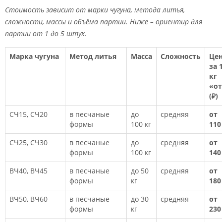
Стоимость зависит от марки чугуна, метода литья,
сложности, массы и объёма партии. Ниже – ориентир для
партии от 1 до 5 штук.
Марка чугуна
Метод литья
Масса
Сложность
Це
за 
кг
«о
(₽)
СЧ15, СЧ20
в песчаные
до
средняя
от
формы
100 кг
110
СЧ25, СЧ30
в песчаные
до
средняя
от
формы
100 кг
140
ВЧ40, ВЧ45
в песчаные
до 50
средняя
от
формы
кг
180
ВЧ50, ВЧ60
в песчаные
до 30
средняя
от
формы
кг
230