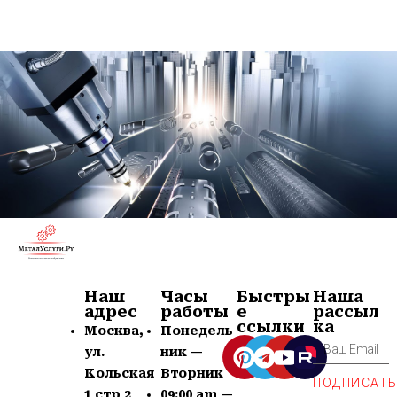
Наш
Часы
Быстры
Наша
адрес
работы
е
рассыл
ссылки
ка
Москва,
Понедель
ул.
ник —
Кольская
Вторник
ПОДПИСАТ
1 стр 2
09:00 am —