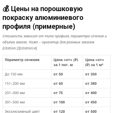
💰 Цены на порошковую
покраску алюминиевого
профиля (примерные)
Стоимость зависит от типа профиля, периметра сечения и
объёма заказа. Ниже – ориентир для разовых заказов
[citation:2][citation:4].
Периметр сечения
Цена «от» (₽)
Цена «от»
за 1 пог. м
(₽) за 1 м²
До 150 мм
от 50
от 350
151–200 мм
от 60
от 380
201–300 мм
от 75
от 400
301–500 мм
от 100
от 450
Эксклюзивный цвет
от 120
от 500