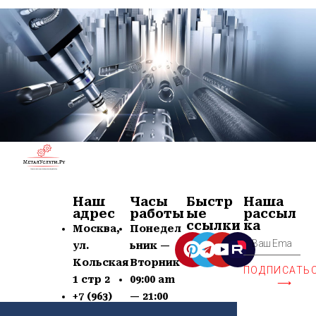
Наш
Часы
Быстр
Наша
адрес
работы
ые
рассыл
ссылки
ка
Москва,
Понедел
ул.
ьник —
Кольская
Вторник
ПОДПИСАТЬ
1 стр 2
09:00 am
⟶
+7 (963)
— 21:00
639-60-77
pm