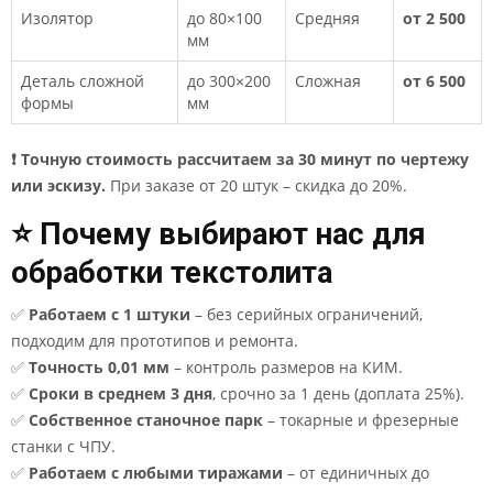
Изолятор
до 80×100
Средняя
от 2 500
мм
Деталь сложной
до 300×200
Сложная
от 6 500
формы
мм
❗ Точную стоимость рассчитаем за 30 минут по чертежу
или эскизу.
При заказе от 20 штук – скидка до 20%.
⭐ Почему выбирают нас для
обработки текстолита
✅
Работаем с 1 штуки
– без серийных ограничений,
подходим для прототипов и ремонта.
✅
Точность 0,01 мм
– контроль размеров на КИМ.
✅
Сроки в среднем 3 дня
, срочно за 1 день (доплата 25%).
✅
Собственное станочное парк
– токарные и фрезерные
станки с ЧПУ.
✅
Работаем с любыми тиражами
– от единичных до