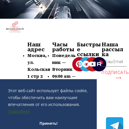
Наш
Часы
Быстры
Наша
адрес
работы
е
рассыл
ссылки
ка
Москва,
Понедель
ул.
ник —
Кольская
Вторник
ПОДПИСАТ
1 стр 2
09:00 am —
⟶
+7 (963)
21:00 pm
639-60-77
Суб —
Этот веб-сайт использует файлы cookie,
contact@
Воскр —
чтобы обеспечить вам наилучшие
metaluslu
Выходной
впечатления от его использования.
gi.ru
Подробнее
Принять!