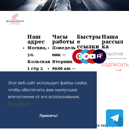
Наш
Часы
Быстры
Наша
адрес
работы
е
рассыл
ссылки
ка
Москва,
Понедель
ул.
ник —
Кольская
Вторник
ПОДПИСАТ
1 стр 2
09:00 am —
⟶
+7 (963)
21:00 pm
639-60-77
Суб —
Этот веб-сайт использует файлы cookie,
contact@
Воскр —
чтобы обеспечить вам наилучшие
metaluslu
Выходной
впечатления от его использования.
gi.ru
Подробнее
Принять!
Copyright ©
Разработка сайта THE PATH
| Все права защищены.