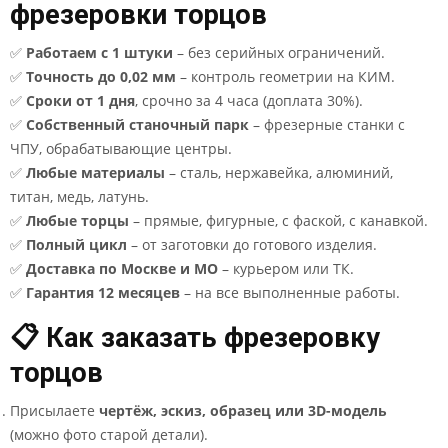
фрезеровки торцов
✅
Работаем с 1 штуки
– без серийных ограничений.
✅
Точность до 0,02 мм
– контроль геометрии на КИМ.
✅
Сроки от 1 дня
, срочно за 4 часа (доплата 30%).
✅
Собственный станочный парк
– фрезерные станки с
ЧПУ, обрабатывающие центры.
✅
Любые материалы
– сталь, нержавейка, алюминий,
титан, медь, латунь.
✅
Любые торцы
– прямые, фигурные, с фаской, с канавкой.
✅
Полный цикл
– от заготовки до готового изделия.
✅
Доставка по Москве и МО
– курьером или ТК.
✅
Гарантия 12 месяцев
– на все выполненные работы.
📋 Как заказать фрезеровку
торцов
Присылаете
чертёж, эскиз, образец или 3D-модель
(можно фото старой детали).