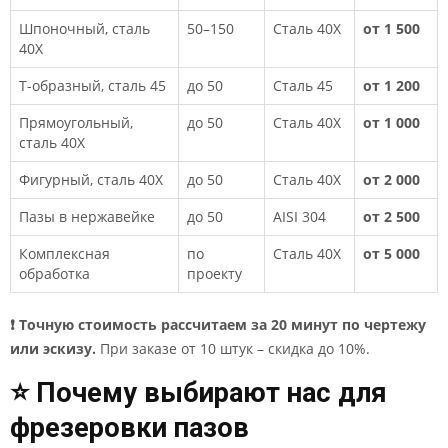
Шпоночный, сталь
50–150
Сталь 40Х
от 1 500
40Х
Т-образный, сталь 45
до 50
Сталь 45
от 1 200
Прямоугольный,
до 50
Сталь 40Х
от 1 000
сталь 40Х
Фигурный, сталь 40Х
до 50
Сталь 40Х
от 2 000
Пазы в нержавейке
до 50
AISI 304
от 2 500
Комплексная
по
Сталь 40Х
от 5 000
обработка
проекту
❗ Точную стоимость рассчитаем за 20 минут по чертежу
или эскизу.
При заказе от 10 штук – скидка до 10%.
⭐ Почему выбирают нас для
фрезеровки пазов