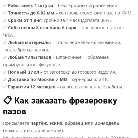
✅
Работаем с 1 штуки
– без серийных ограничений.
✅
Точность до 0,02 мм
– контроль геометрии паза на КИМ.
✅
Сроки от 1 дня
, срочно за 4 часа (доплата 30%).
✅
Собственный станочный парк
– фрезерные станки с
ЧПУ.
✅
Любые материалы
– сталь, нержавейка, алюминий,
титан, бронза, латунь.
✅
Любые типы пазов
– шпоночные, Т-образные,
прямоугольные, фигурные.
✅
Полный цикл
– от заготовки до готового изделия.
✅
Доставка по Москве и МО
– курьером или ТК.
✅
Гарантия 12 месяцев
– на все выполненные работы.
📋 Как заказать фрезеровку
пазов
Присылаете
чертёж, эскиз, образец или 3D-модель
(можно фото старой детали).
Мы рассчитываем стоимость и сроки – в течение 20 минут.