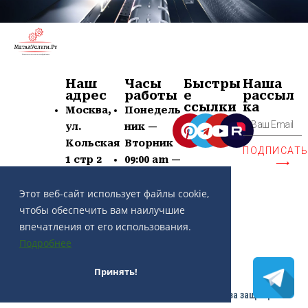
Наш
Часы
Быстры
Наша
адрес
работы
е
рассыл
ссылки
ка
Москва,
Понедель
ул.
ник —
Кольская
Вторник
ПОДПИСАТ
1 стр 2
09:00 am —
⟶
+7 (963)
21:00 pm
Этот веб-сайт использует файлы cookie,
639-60-77
Суб —
чтобы обеспечить вам наилучшие
contact@
Воскр —
впечатления от его использования.
metaluslu
Выходной
Подробнее
gi.ru
Принять!
Copyright ©
Разработка сайта THE PATH
| Все права защищены.