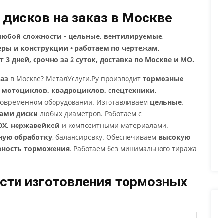
дисков на заказ в Москве
любой сложности • цельные, вентилируемые,
ры и конструкции • работаем по чертежам,
 3 дней, срочно за 2 суток, доставка по Москве и МО.
каз
в Москве? МеталУслуги.Ру производит
тормозные
 мотоциклов, квадроциклов, спецтехники,
современном оборудовании. Изготавливаем
цельные,
ками диски
любых диаметров. Работаем с
0Х, нержавейкой
и композитными материалами.
ную обработку
, балансировку. Обеспечиваем
высокую
вность торможения
. Работаем без минимального тиража
сти изготовления тормозных