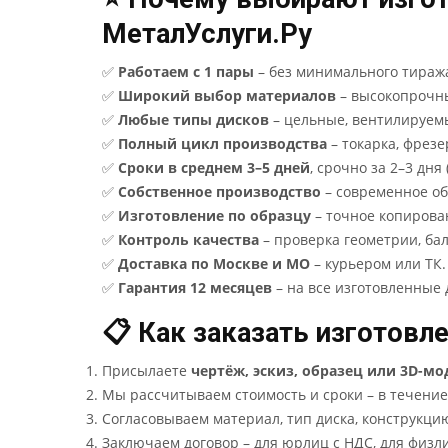
МеталУслуги.Ру
✅
Работаем с 1 пары
– без минимального тиража
✅
Широкий выбор материалов
– высокопрочны
✅
Любые типы дисков
– цельные, вентилируемы
✅
Полный цикл производства
– токарка, фрезе
✅
Сроки в среднем 3–5 дней
, срочно за 2–3 дня
✅
Собственное производство
– современное об
✅
Изготовление по образцу
– точное копирова
✅
Контроль качества
– проверка геометрии, бал
✅
Доставка по Москве и МО
– курьером или ТК.
✅
Гарантия 12 месяцев
– на все изготовленные 
📋 Как заказать изготов
Присылаете
чертёж, эскиз, образец или 3D-мо
Мы рассчитываем стоимость и сроки – в течение
Согласовываем материал, тип диска, конструкцию
Заключаем договор – для юрлиц с НДС, для физл