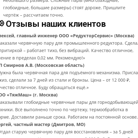
небольшого размера. Сложные пары (многозаходные,
глобоидные, большие размеры) стоят дороже. Пришлите
чертёж – рассчитаем точно.
 Отзывы наших клиентов
лексей, главный инженер ООО «РедукторСервис» (Москва)
Заказали червячную пару для промышленного редуктора. Сдела
притиркой – работает тихо, без вибраций. Качество отличное,
ение в пределах 0,02 мм. Рекомендую!»
П Смирнов А.В. (Московская область)
Нужна была червячная пара для подъёмного механизма. Присл
киз, сделали за 7 дней из стали и бронзы. Цена – от 12 000 ₽,
ачество отличное. Буду обращаться ещё.»
ОО «ТяжМаш» (г. Москва)
Заказывали глобоидные червячные пары для горнодобывающе
ехники. Всё выполнено точно по чертежу, термообработка в
орме. Доставили раньше срока. Работаем на постоянной основе.
ергей, частный мастер (Дмитров, МО)
Отдал старую червячную пару для восстановления – за 5 дней