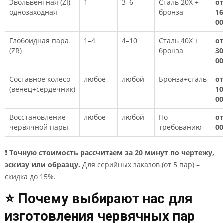
Эвольвентная (ZI),
1
3–6
Сталь 20Х +
о
однозаходная
бронза
16
00
Глобоидная пара
1–4
4–10
Сталь 40Х +
о
(ZR)
бронза
30
00
Составное колесо
любое
любой
Бронза+сталь
о
(венец+сердечник)
10
00
Восстановление
любое
любой
По
от
червячной пары
требованию
00
❗ Точную стоимость рассчитаем за 20 минут по чертежу,
эскизу или образцу.
Для серийных заказов (от 5 пар) –
скидка до 15%.
⭐ Почему выбирают нас для
изготовления червячных пар