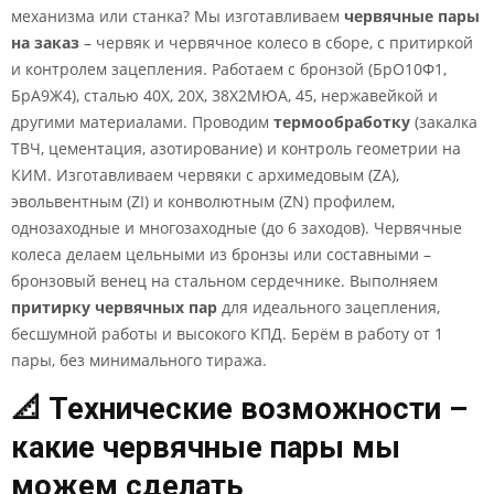
механизма или станка? Мы изготавливаем
червячные пары
на заказ
– червяк и червячное колесо в сборе, с притиркой
и контролем зацепления. Работаем с бронзой (БрО10Ф1,
БрА9Ж4), сталью 40Х, 20Х, 38Х2МЮА, 45, нержавейкой и
другими материалами. Проводим
термообработку
(закалка
ТВЧ, цементация, азотирование) и контроль геометрии на
КИМ. Изготавливаем червяки с архимедовым (ZA),
эвольвентным (ZI) и конволютным (ZN) профилем,
однозаходные и многозаходные (до 6 заходов). Червячные
колеса делаем цельными из бронзы или составными –
бронзовый венец на стальном сердечнике. Выполняем
притирку червячных пар
для идеального зацепления,
бесшумной работы и высокого КПД. Берём в работу от 1
пары, без минимального тиража.
📐 Технические возможности –
какие червячные пары мы
можем сделать