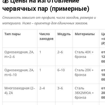
💰 Цены на изготовление
червячных пар (примерные)
Стоимость зависит от профиля, числа заходов, размера и
материала. Ниже – ориентир для единичных заказов.
Тип пары
Число
Модуль
Материалы
Ц
заходов
«
(₽
Однозаходная, ZA,
1
2–6
Сталь 40Х +
о
m=2–6
бронза
12
00
Однозаходная, ZA,
1
6–10
Сталь 20Х +
о
m=6–10
бронза
18
00
Многозаходная (2–
2–4
3–6
Сталь
о
4), ZA
38Х2МЮА +
20
бронза
00