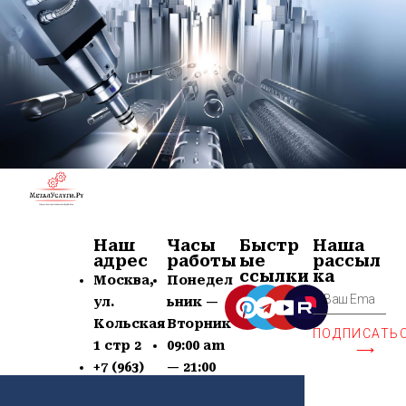
Наш
Часы
Быстр
Наша
адрес
работы
ые
рассыл
ссылки
ка
Москва,
Понедел
ул.
ьник —
Кольская
Вторник
ПОДПИСАТЬ
1 стр 2
09:00 am
⟶
+7 (963)
— 21:00
639-60-77
pm