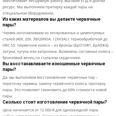
обеспечивает бесшумную работу, высокий КПД и долгий
ресурс. Мы выполняем притирку каждой пары на
специальном оборудовании.
Из каких материалов вы делаете червячные
пары?
Червяк изготавливаем из легированных и цементуемых
сталей (40Х, 20Х, 38Х2МЮА, 12ХН3А) с термообработкой до
HRC 55. Червячное колесо – из бронзы (БрО10Ф1, БрА9Ж4),
латуни, чугуна или капролона. Возможны составные колёса –
бронзовый венец на стальном сердечнике.
Вы восстанавливаете изношенные червячные
пары?
Да, мы выполняем восстановление червячных пар –
переточку червяка, замену червячного колеса, притирку
пары. Это позволяет сэкономить до 60% стоимости новой
пары.
Сколько стоит изготовление червячной пары?
Цена начинается от 12 000 ₽ для однозаходной пары