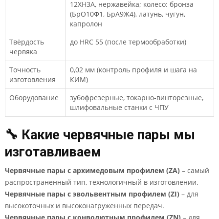
12ХН3А, нержавейка; колесо: бронза
(БрО10Ф1, БрА9Ж4), латунь, чугун,
капролон
Твёрдость
до HRC 55 (после термообработки)
червяка
Точность
0,02 мм (контроль профиля и шага на
изготовления
КИМ)
Оборудование
зубофрезерные, токарно-винторезные,
шлифовальные станки с ЧПУ
🔧 Какие червячные пары мы
изготавливаем
Червячные пары с архимедовым профилем (ZA)
– самый
распространенный тип, технологичный в изготовлении.
Червячные пары с эвольвентным профилем (ZI)
– для
высокоточных и высоконагруженных передач.
Червячные пары с конволютным профилем (ZN)
– для