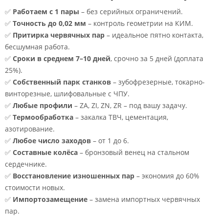
✅
Работаем с 1 пары
– без серийных ограничений.
✅
Точность до 0,02 мм
– контроль геометрии на КИМ.
✅
Притирка червячных пар
– идеальное пятно контакта,
бесшумная работа.
✅
Сроки в среднем 7–10 дней
, срочно за 5 дней (доплата
25%).
✅
Собственный парк станков
– зубофрезерные, токарно-
винторезные, шлифовальные с ЧПУ.
✅
Любые профили
– ZA, ZI, ZN, ZR – под вашу задачу.
✅
Термообработка
– закалка ТВЧ, цементация,
азотирование.
✅
Любое число заходов
– от 1 до 6.
✅
Составные колёса
– бронзовый венец на стальном
сердечнике.
✅
Восстановление изношенных пар
– экономия до 60%
стоимости новых.
✅
Импортозамещение
– замена импортных червячных
пар.