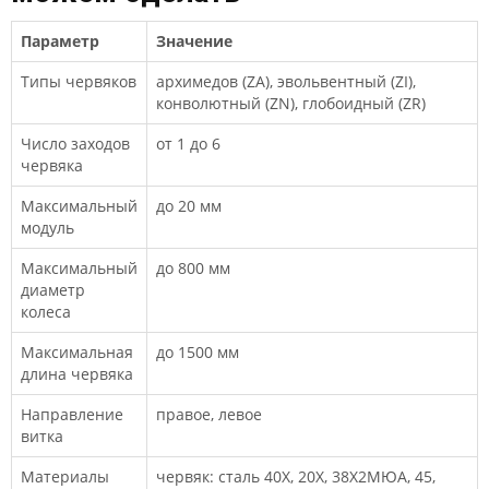
Параметр
Значение
Типы червяков
архимедов (ZA), эвольвентный (ZI),
конволютный (ZN), глобоидный (ZR)
Число заходов
от 1 до 6
червяка
Максимальный
до 20 мм
модуль
Максимальный
до 800 мм
диаметр
колеса
Максимальная
до 1500 мм
длина червяка
Направление
правое, левое
витка
Материалы
червяк: сталь 40Х, 20Х, 38Х2МЮА, 45,