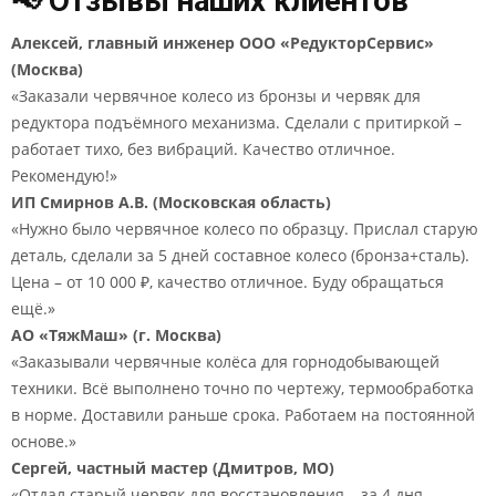
📢 Отзывы наших клиентов
Алексей, главный инженер ООО «РедукторСервис»
(Москва)
«Заказали червячное колесо из бронзы и червяк для
редуктора подъёмного механизма. Сделали с притиркой –
работает тихо, без вибраций. Качество отличное.
Рекомендую!»
ИП Смирнов А.В. (Московская область)
«Нужно было червячное колесо по образцу. Прислал старую
деталь, сделали за 5 дней составное колесо (бронза+сталь).
Цена – от 10 000 ₽, качество отличное. Буду обращаться
ещё.»
АО «ТяжМаш» (г. Москва)
«Заказывали червячные колёса для горнодобывающей
техники. Всё выполнено точно по чертежу, термообработка
в норме. Доставили раньше срока. Работаем на постоянной
основе.»
Сергей, частный мастер (Дмитров, МО)
«Отдал старый червяк для восстановления – за 4 дня