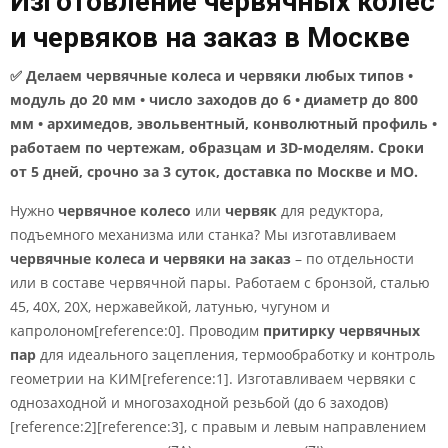
Изготовление червячных колес
и червяков на заказ в Москве
✅ Делаем червячные колеса и червяки любых типов •
модуль до 20 мм • число заходов до 6 • диаметр до 800
мм • архимедов, эвольвентный, конволютный профиль •
работаем по чертежам, образцам и 3D-моделям. Сроки
от 5 дней, срочно за 3 суток, доставка по Москве и МО.
Нужно
червячное колесо
или
червяк
для редуктора,
подъемного механизма или станка? Мы изготавливаем
червячные колеса и червяки на заказ
– по отдельности
или в составе червячной пары. Работаем с бронзой, сталью
45, 40Х, 20Х, нержавейкой, латунью, чугуном и
капролоном[reference:0]. Проводим
притирку червячных
пар
для идеального зацепления, термообработку и контроль
геометрии на КИМ[reference:1]. Изготавливаем червяки с
однозаходной и многозаходной резьбой (до 6 заходов)
[reference:2][reference:3], с правым и левым направлением