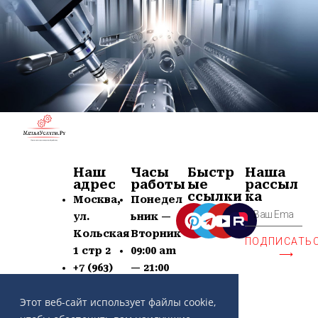
Наш
Часы
Быстр
Наша
адрес
работы
ые
рассыл
ссылки
ка
Москва,
Понедел
ул.
ьник —
Кольская
Вторник
ПОДПИСАТЬ
1 стр 2
09:00 am
⟶
+7 (963)
— 21:00
639-60-77
pm
Этот веб-сайт использует файлы cookie,
contact@
Суб —