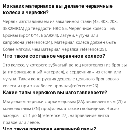
Из каких материалов вы делаете червячные
колеса и червяки?
Червяк изготавливаем из закаленной стали (45, 40Х, 20Х,
38Х2МЮА) до твердости HRC 55. Червячное колесо – из
бронзы (БрО10Ф1, БрА9Ж4), латуни, чугуна или
капролона[reference:24]. Материал колеса должен быть
более мягким, чем материал червяка[reference:25].
Что такое составное червячное колесо?
Это колесо, у которого зубчатый венец изготовлен из бронзы
(антифрикционный материал), а сердечник – из стали или
чугуна. Такая конструкция дешевле цельного бронзового
колеса и при этом более прочная[reference:26].
Какие типы червяков вы изготавливаете?
Мы делаем червяки с архимедовым (ZA), эвольвентным (ZI) и
конволютным (ZN) профилем, а также глобоидные. Число
заходов – от 1 до 6[reference:27], направление витка –
правое или левое.
Что такое притирка червячной пары?