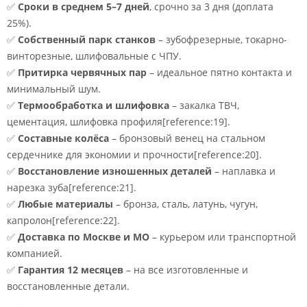
✅
Сроки в среднем 5–7 дней
, срочно за 3 дня (доплата
25%).
✅
Собственный парк станков
– зубофрезерные, токарно-
винторезные, шлифовальные с ЧПУ.
✅
Притирка червячных пар
– идеальное пятно контакта и
минимальный шум.
✅
Термообработка и шлифовка
– закалка ТВЧ,
цементация, шлифовка профиля[reference:19].
✅
Составные колёса
– бронзовый венец на стальном
сердечнике для экономии и прочности[reference:20].
✅
Восстановление изношенных деталей
– наплавка и
нарезка зуба[reference:21].
✅
Любые материалы
– бронза, сталь, латунь, чугун,
капролон[reference:22].
✅
Доставка по Москве и МО
– курьером или транспортной
компанией.
✅
Гарантия 12 месяцев
– на все изготовленные и
восстановленные детали.