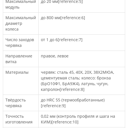
Максимальный
до 20 мм[reference:5]
модуль
Максимальный
до 800 мм[reference:6]
диаметр
колеса
Число заходов
от 1 до 6[reference:7]
червяка
Направление
правое, левое
витка
Материалы
червяк: сталь 45, 40Х, 20Х, 38Х2МЮА,
цементуемая сталь; колесо: бронза
(БрО10Ф1, БрА9Ж4), латунь, чугун,
капролон[reference:8]
Твёрдость
до HRC 55 (термообработанные)
червяка
[reference:9]
Точность
0,02 мм (контроль профиля и шага на
изготовления
КИМ)[reference:10]