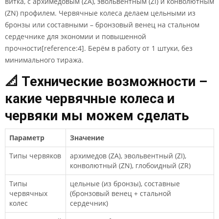
витка, с архимедовым (ZA), эвольвентным (ZI) и конволютным
(ZN) профилем. Червячные колеса делаем цельными из
бронзы или составными – бронзовый венец на стальном
сердечнике для экономии и повышенной
прочности[reference:4]. Берём в работу от 1 штуки, без
минимального тиража.
📐 Технические возможности –
какие червячные колеса и
червяки мы можем сделать
Параметр
Значение
Типы червяков
архимедов (ZA), эвольвентный (ZI),
конволютный (ZN), глобоидный (ZR)
Типы
цельные (из бронзы), составные
червячных
(бронзовый венец + стальной
колес
сердечник)