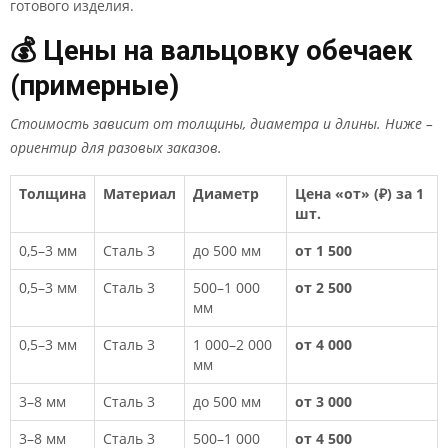
готового изделия.
💰 Цены на вальцовку обечаек
(примерные)
Стоимость зависит от толщины, диаметра и длины. Ниже –
ориентир для разовых заказов.
Толщина
Материал
Диаметр
Цена «от» (₽) за 1
шт.
0,5–3 мм
Сталь 3
до 500 мм
от 1 500
0,5–3 мм
Сталь 3
500–1 000
от 2 500
мм
0,5–3 мм
Сталь 3
1 000–2 000
от 4 000
мм
3–8 мм
Сталь 3
до 500 мм
от 3 000
3–8 мм
Сталь 3
500–1 000
от 4 500