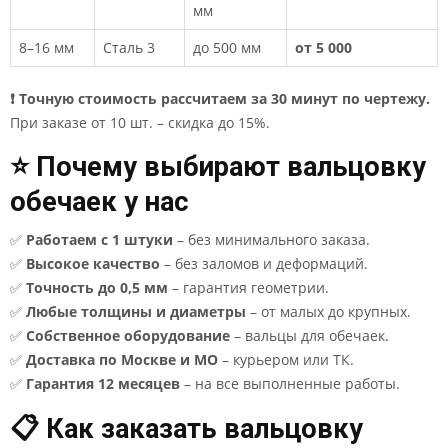
мм
8–16 мм
Сталь 3
до 500 мм
от 5 000
❗ Точную стоимость рассчитаем за 30 минут по чертежу.
При заказе от 10 шт. – скидка до 15%.
⭐ Почему выбирают вальцовку
обечаек у нас
✅
Работаем с 1 штуки
– без минимального заказа.
✅
Высокое качество
– без заломов и деформаций.
✅
Точность до 0,5 мм
– гарантия геометрии.
✅
Любые толщины и диаметры
– от малых до крупных.
✅
Собственное оборудование
– вальцы для обечаек.
✅
Доставка по Москве и МО
– курьером или ТК.
✅
Гарантия 12 месяцев
– на все выполненные работы.
📋 Как заказать вальцовку