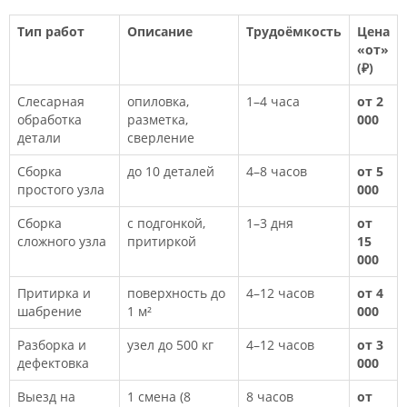
Тип работ
Описание
Трудоёмкость
Цена
«от»
(₽)
Слесарная
опиловка,
1–4 часа
от 2
обработка
разметка,
000
детали
сверление
Сборка
до 10 деталей
4–8 часов
от 5
простого узла
000
Сборка
с подгонкой,
1–3 дня
от
сложного узла
притиркой
15
000
Притирка и
поверхность до
4–12 часов
от 4
шабрение
1 м²
000
Разборка и
узел до 500 кг
4–12 часов
от 3
дефектовка
000
Выезд на
1 смена (8
8 часов
от