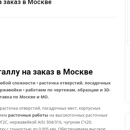
а заказ в Москве
аллу на заказ в Москве
юбой сложности • расточка отверстий, посадочных
нержавейки • работаем по чертежам, образцам и 3D-
ставка по Москве и МО.
расточка отверстий, посадочных мест, корпусных
няем
расточные работы
на высокоточных расточных
9Г2С, нержавейкой AISI 304/316, чугуном СЧ20,
ку с точностью до 0,005 мм. Обеспечиваем высокое