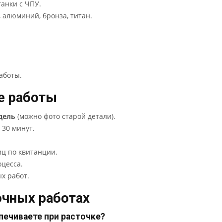
анки с ЧПУ.
, алюминий, бронза, титан.
аботы.
е работы
дель
(можно фото старой детали).
 30 минут.
иц по квитанции.
цесса.
х работ.
очных работах
печиваете при расточке?