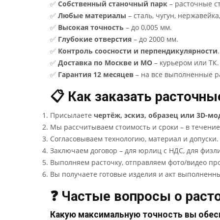
✅
Собственный станочный парк
– расточные ст
✅
Любые материалы
– сталь, чугун, нержавейка
✅
Высокая точность
– до 0,005 мм.
✅
Глубокие отверстия
– до 2000 мм.
✅
Контроль соосности и перпендикулярности
.
✅
Доставка по Москве и МО
– курьером или ТК.
✅
Гарантия 12 месяцев
– на все выполненные р
📋 Как заказать расточны
Присылаете
чертёж, эскиз, образец или 3D-мо
Мы рассчитываем стоимость и сроки – в течение
Согласовываем технологию, материал и допуски.
Заключаем договор – для юрлиц с НДС, для физл
Выполняем расточку, отправляем фото/видео про
Вы получаете готовые изделия и акт выполненны
❓ Частые вопросы о раст
Какую максимальную точность вы обес