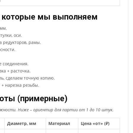
и
, которые мы выполняем
 мм.
тулки, оси.
а редукторов, рамы.
сности.
е соединения.
ка + расточка.
ь, сделаем точную копию.
 + нарезка резьбы.
боты (примерные)
жности. Ниже – ориентир для партии от 1 до 10 штук.
Диаметр, мм
Материал
Цена «от» (₽)