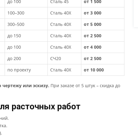
до 100
Сталь 45
от 1 500
100–300
Сталь 40Х
от 3 000
300–500
Сталь 40Х
от 5 000
до 150
Сталь 40Х
от 2 500
до 100
Сталь 40Х
от 4 000
до 200
СЧ20
от 2 500
по проекту
Сталь 40Х
от 10 000
о чертежу или эскизу.
При заказе от 5 штук – скидка до
ля расточных работ
ний.
тка.
).