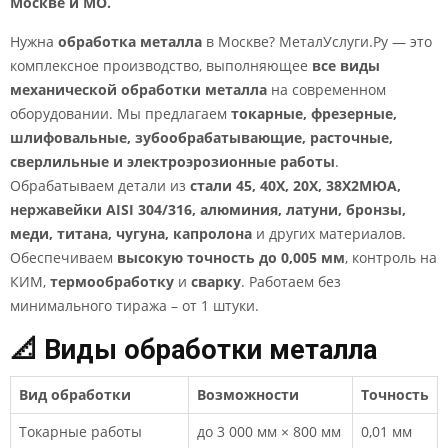
Москве и МО.
Нужна
обработка металла
в Москве? МеталУслуги.Ру — это
комплексное производство, выполняющее
все виды
механической обработки металла
на современном
оборудовании. Мы предлагаем
токарные, фрезерные,
шлифовальные, зубообрабатывающие, расточные,
сверлильные и электроэрозионные работы
.
Обрабатываем детали из
стали 45, 40Х, 20Х, 38Х2МЮА,
нержавейки AISI 304/316, алюминия, латуни, бронзы,
меди, титана, чугуна, капролона
и других материалов.
Обеспечиваем
высокую точность до 0,005 мм
, контроль на
КИМ,
термообработку
и
сварку
. Работаем без
минимального тиража – от 1 штуки.
📐 Виды обработки металла
Вид обработки
Возможности
Точность
Токарные работы
до 3 000 мм × 800 мм
0,01 мм