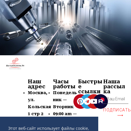
Наш
Часы
Быстры
Наша
адрес
работы
е
рассыл
ссылки
ка
Москва,
Понедель
ул.
ник —
Кольская
Вторник
ПОДПИСАТ
1 стр 2
09:00 am —
⟶
+7 (963)
21:00 pm
639-60-77
Суб —
Этот веб-сайт использует файлы cookie,