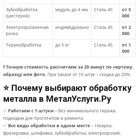
Зубообработка
модуль до 4 мм
Сталь 45
от 5
(шестерня)
000
Электроэрозионная
индивидуально
Сталь 45
от 2
резка
000
Термообработка
до 5 кг
Сталь 45
от 1
000
❗ Точную стоимость рассчитаем за 20 минут по чертежу,
образцу или фото.
При заказе от 10 штук – скидка до 20%.
⭐ Почему выбирают обработку
металла в МеталУслуги.Ру
✅
Работаем с 1 штуки
– без минимального тиража,
подходим для прототипов и ремонта.
✅
Все виды обработки в одном месте
– токарка,
фрезеровка, шлифовка, зубообработка, электроэрозия,