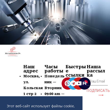
Наш
Часы
Быстры
Наша
адрес
работы
е
рассыл
ссылки
ка
Москва,
Понедель
ул.
ник —
Кольская
Вторник
ПОДПИСАТ
1 стр 2
09:00 am —
⟶
+7 (963)
21:00 pm
639-60-77
Суб —
Этот веб-сайт использует файлы cookie,