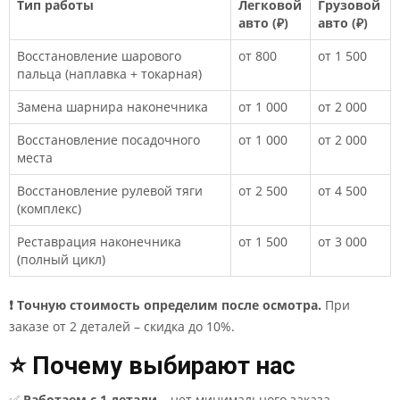
Тип работы
Легковой
Грузовой
авто (₽)
авто (₽)
Восстановление шарового
от 800
от 1 500
пальца (наплавка + токарная)
Замена шарнира наконечника
от 1 000
от 2 000
Восстановление посадочного
от 1 000
от 2 000
места
Восстановление рулевой тяги
от 2 500
от 4 500
(комплекс)
Реставрация наконечника
от 1 500
от 3 000
(полный цикл)
❗ Точную стоимость определим после осмотра.
При
заказе от 2 деталей – скидка до 10%.
⭐ Почему выбирают нас
✅
Работаем с 1 детали
– нет минимального заказа.