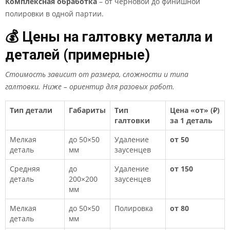
Комплексная обработка
– от черновой до финишной
полировки в одной партии.
💰 Цены на галтовку металла и
деталей (примерные)
Стоимость зависит от размера, сложности и типа
галтовки. Ниже – ориентир для разовых работ.
Тип детали
Габариты
Тип
Цена «от» (₽)
галтовки
за 1 деталь
Мелкая
до 50×50
Удаление
от 50
деталь
мм
заусенцев
Средняя
до
Удаление
от 150
деталь
200×200
заусенцев
мм
Мелкая
до 50×50
Полировка
от 80
деталь
мм