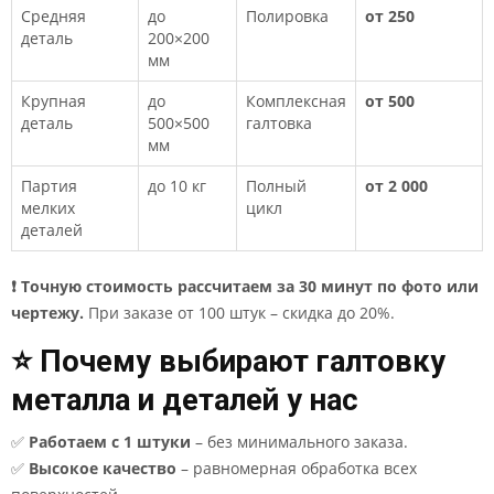
Средняя
до
Полировка
от 250
деталь
200×200
мм
Крупная
до
Комплексная
от 500
деталь
500×500
галтовка
мм
Партия
до 10 кг
Полный
от 2 000
мелких
цикл
деталей
❗ Точную стоимость рассчитаем за 30 минут по фото или
чертежу.
При заказе от 100 штук – скидка до 20%.
⭐ Почему выбирают галтовку
металла и деталей у нас
✅
Работаем с 1 штуки
– без минимального заказа.
✅
Высокое качество
– равномерная обработка всех