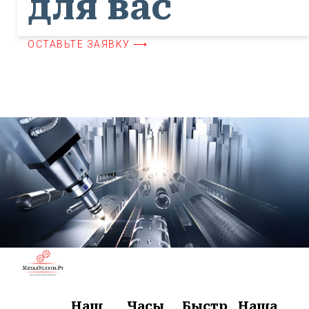
для вас
ОСТАВЬТЕ ЗАЯВКУ ⟶
Наш
Часы
Быстр
Наша