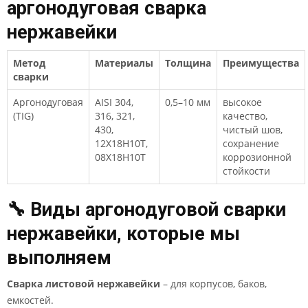
аргонодуговая сварка
нержавейки
Метод
Материалы
Толщина
Преимущества
сварки
Аргонодуговая
AISI 304,
0,5–10 мм
высокое
(TIG)
316, 321,
качество,
430,
чистый шов,
12Х18Н10Т,
сохранение
08Х18Н10Т
коррозионной
стойкости
🔧 Виды аргонодуговой сварки
нержавейки, которые мы
выполняем
Сварка листовой нержавейки
– для корпусов, баков,
емкостей.