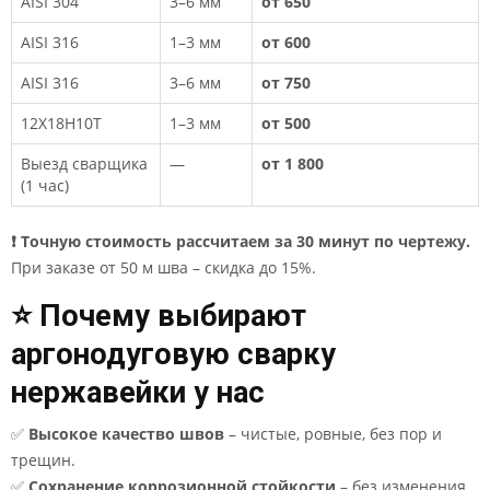
AISI 304
3–6 мм
от 650
AISI 316
1–3 мм
от 600
AISI 316
3–6 мм
от 750
12Х18Н10Т
1–3 мм
от 500
Выезд сварщика
—
от 1 800
(1 час)
❗ Точную стоимость рассчитаем за 30 минут по чертежу.
При заказе от 50 м шва – скидка до 15%.
⭐ Почему выбирают
аргонодуговую сварку
нержавейки у нас
✅
Высокое качество швов
– чистые, ровные, без пор и
трещин.
✅
Сохранение коррозионной стойкости
– без изменения