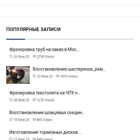
ПОПУЛЯРНЫЕ ЗАПИСИ
Фрезеровка труб на заказ в Мос…
26 Фев 25
2758
Views
Восстановление шестеренок, рем…
22 Фев 25
1874
Views
Фрезеровка текстолита на ЧПУ н…
28 Фев 25
1275
Views
Восстановление шлицевых соедин…
19 Фев 25
885
Views
Изготовление тормозных дисков…
22 Фев 25
848
Views